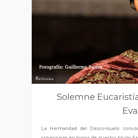
Noticias
Solemne Eucaristí
Eva
La Hermandad del Desconsuelo convoc
organizaran en honor de nuestro titular Sa