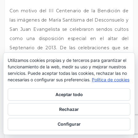
Con motivo del III Centenario de la Bendición de
las imágenes de María Santísima del Desconsuelo y
San Juan Evangelista se celebraron sendos cultos
como una disposición especial en el altar del
Septenario de 2013. De las celebraciones que se
llevaron a cabo destaca la concesión de la Medalla
Utilizamos cookies propias y de terceros para garantizar el
de Oro de la Ciudad por parte del Excelentísimo
funcionamiento de la web, medir su uso y mejorar nuestros
servicios. Puede aceptar todas las cookies, rechazar las no
Ayuntamiento de Jerez el 12 de octubre de 2013.
necesarias o configurar sus preferencias.
Política de cookies
En la mañana del 13 de octubre se celebró la Salida
Extraordinaria de María Santísima del Desconsuelo
Aceptar todo
por las calles de la ciudad con motivo del
Rechazar
aniversario de su bendición, la comitiva partió de la
Iglesia de San Mateo a las 8:00 a.m. en Rosario de
Configurar
la Aurora hasta la basílica de la Merced por el