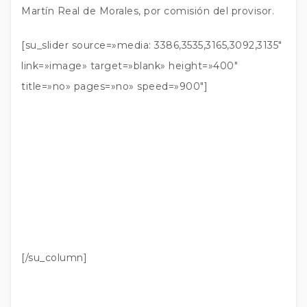
Martín Real de Morales, por comisión del provisor.
[su_slider source=»media: 3386,3535,3165,3092,3135″
link=»image» target=»blank» height=»400″
title=»no» pages=»no» speed=»900″]
[/su_column]