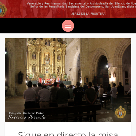
Noticias
,
Portada
Sigue en directo la misa