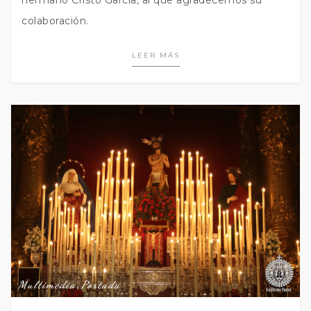
hermano Cristo García, al que agradecemos su
colaboración.
LEER MÁS
Multimedia
,
Portada