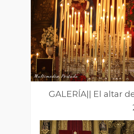
Multimedia
,
Portada
GALERÍA|| El altar d