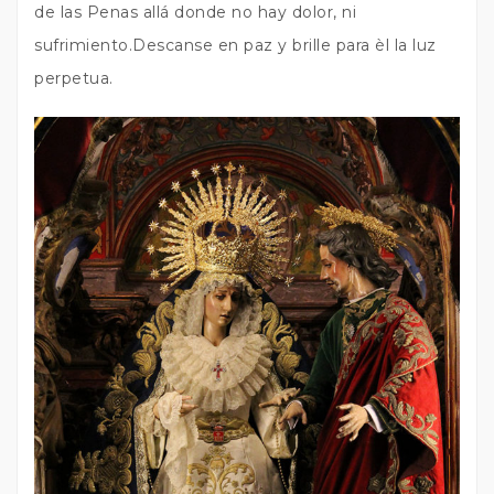
de las Penas allá donde no hay dolor, ni
sufrimiento.Descanse en paz y brille para èl la luz
perpetua.