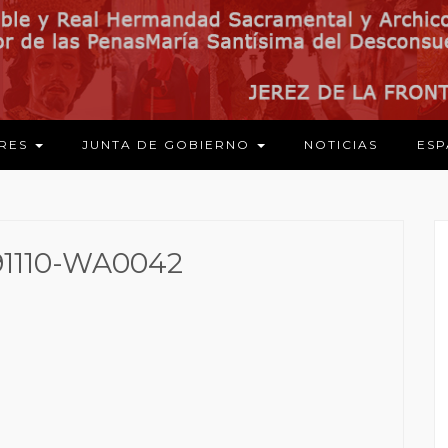
ARES
JUNTA DE GOBIERNO
NOTICIAS
ESP
91110-WA0042