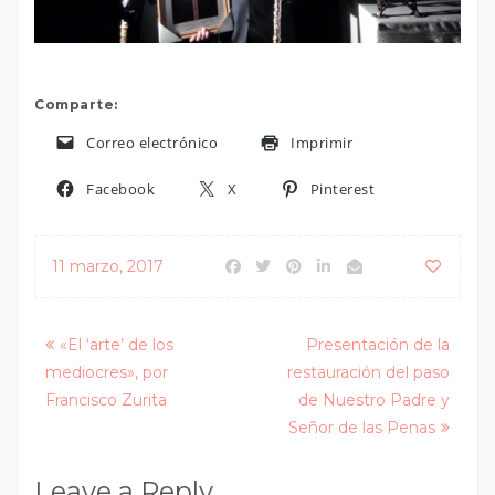
Comparte:
Correo electrónico
Imprimir
Facebook
X
Pinterest
11 marzo, 2017
Posts
«El ‘arte’ de los
Presentación de la
mediocres», por
restauración del paso
navigation
Francisco Zurita
de Nuestro Padre y
Señor de las Penas
Leave a Reply