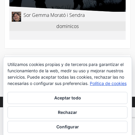
Utilizamos cookies propias y de terceros para garantizar el
¡Síguenos en Twitter!
funcionamiento de la web, medir su uso y mejorar nuestros
servicios. Puede aceptar todas las cookies, rechazar las no
Mis tuits
necesarias o configurar sus preferencias.
Política de cookies
Aceptar todo
Rechazar
WEB DESARROLLADA POR DESPLIEGA
2020
©
Configurar
TODOS LOS DERECHOS RESERVADOS