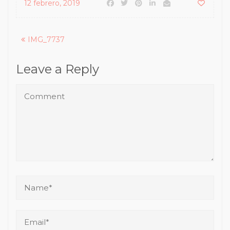
12 febrero, 2019
Posts
IMG_7737
navigation
Leave a Reply