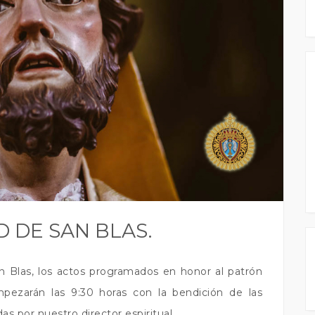
D DE SAN BLAS.
n Blas, los actos programados en honor al patrón
ezarán las 9:30 horas con la bendición de las
as por nuestro director espiritual.