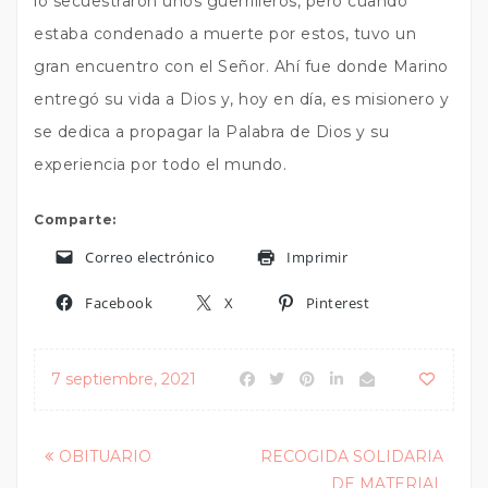
lo secuestraron unos guerrilleros, pero cuando
estaba condenado a muerte por estos, tuvo un
gran encuentro con el Señor. Ahí fue donde Marino
entregó su vida a Dios y, hoy en día, es misionero y
se dedica a propagar la Palabra de Dios y su
experiencia por todo el mundo.
Comparte:
Correo electrónico
Imprimir
Facebook
X
Pinterest
7 septiembre, 2021
Posts
OBITUARIO
RECOGIDA SOLIDARIA
DE MATERIAL